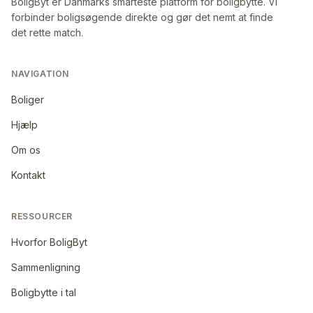
BoligByt er Danmarks smarteste platform for boligbytte. Vi
forbinder boligsøgende direkte og gør det nemt at finde
det rette match.
NAVIGATION
Boliger
Hjælp
Om os
Kontakt
RESSOURCER
Hvorfor BoligByt
Sammenligning
Boligbytte i tal