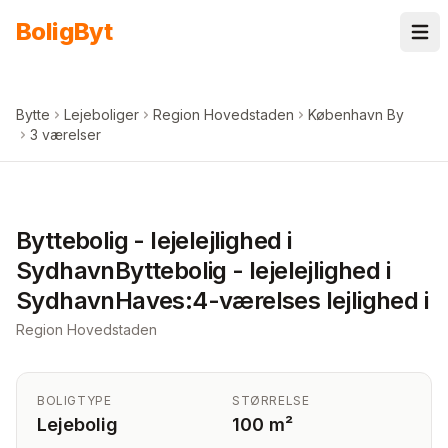
Spring til indhold
Bolig
Byt
Bytte
Lejeboliger
Region Hovedstaden
København By
3 værelser
+
6
billeder i appen
Byttebolig - lejelejlighed i
SydhavnByttebolig - lejelejlighed i
SydhavnHaves:4-værelses lejlighed i
Region Hovedstaden
BOLIGTYPE
STØRRELSE
Lejebolig
100 m²