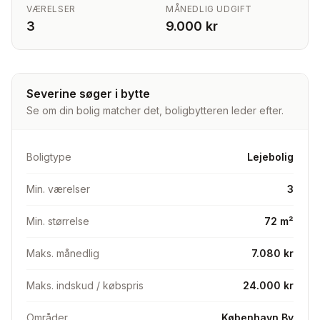
VÆRELSER
MÅNEDLIG UDGIFT
3
9.000 kr
Severine søger i bytte
Se om din bolig matcher det, boligbytteren leder efter.
Boligtype
Lejebolig
Min. værelser
3
Min. størrelse
72 m²
Maks. månedlig
7.080 kr
Maks. indskud / købspris
24.000 kr
Områder
København By