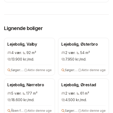
Lignende boliger
Lejebolig, Valby
Lejebolig, Østerbro
4
vær.
·
92
m²
2
vær.
·
54
m²
13.900
kr./md.
7.950
kr./md.
Søger:
2 vær lejebolig
Aktiv denne uge
Søger:
lejebolig
Aktiv denne uge
Lejebolig, Nørrebro
Lejebolig, Ørestad
5
vær.
·
177
m²
2
vær.
·
61
m²
18.600
kr./md.
4.500
kr./md.
Åben for alle
Aktiv denne uge
Søger:
2 vær lejebolig
Aktiv denne uge