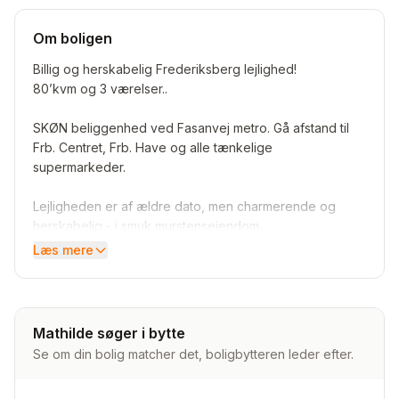
Om boligen
Billig og herskabelig Frederiksberg lejlighed!
80’kvm og 3 værelser..
SKØN beliggenhed ved Fasanvej metro. Gå afstand til
Frb. Centret, Frb. Have og alle tænkelige
supermarkeder.
Lejligheden er af ældre dato, men charmerende og
herskabelig - i smuk murstensejendom.
Det skønneste lysindfald, højt til loftet og stuk.
Læs mere
Beliggende på 2. sal, med vinduer i alle lejlighedens
rum, inkl. badeværelset.
Fordelingsgang til køkken, lille opbevaringsrum,
Mathilde søger i bytte
badeværelse, soveværelse (med to indgange) og
Se om din bolig matcher det, boligbytteren leder efter.
dobbeltstue