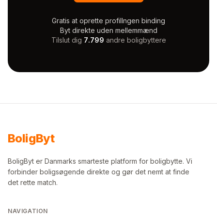
Gratis at oprette profil
Ingen binding
Byt direkte uden mellemmænd
Tilslut dig
7.799
andre boligbyttere
Bolig
Byt
BoligByt er Danmarks smarteste platform for boligbytte. Vi
forbinder boligsøgende direkte og gør det nemt at finde
det rette match.
NAVIGATION