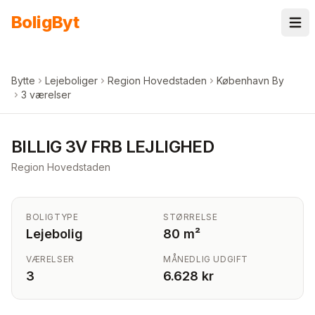
Spring til indhold
Bolig
Byt
Bytte
Lejeboliger
Region Hovedstaden
København By
3 værelser
BILLIG 3V FRB LEJLIGHED
Region Hovedstaden
BOLIGTYPE
STØRRELSE
Lejebolig
80 m²
VÆRELSER
MÅNEDLIG UDGIFT
3
6.628 kr