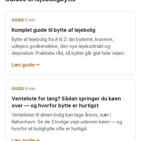
GUIDE
·
5
min
Komplet guide til bytte af lejebolig
Bytte af lejebolig fra A til Z: din bytteret, kravene,
udlejers godkendelse, den nye lejekontrakt og
depositum. Praktiske råd, så byttet går glat hele vejen.
Læs guide
GUIDE
·
8
min
Venteliste for lang? Sådan springer du køen
over — og hvorfor bytte er hurtigst
Ventelisten til almen bolig kan tage årevis, især i
København. Se de 3 lovlige veje udenom køen — og
hvorfor et boligbytte ofte er hurtigst.
Læs guide