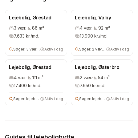
Lejebolig, Ørestad
Lejebolig, Valby
3
vær.
·
88
m²
4
vær.
·
92
m²
7.633
kr./md.
13.900
kr./md.
Søger:
3 vær lejebolig
Aktiv i dag
Søger:
2 vær lejebolig
Aktiv i dag
Lejebolig, Ørestad
Lejebolig, Østerbro
4
vær.
·
111
m²
2
vær.
·
54
m²
17.400
kr./md.
7.950
kr./md.
Søger:
lejebolig
Aktiv i dag
Søger:
lejebolig
Aktiv i dag
Guides til lejeboligbytte