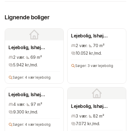
Lignende boliger
Lejebolig, Ishøj
Kommune
2
vær.
·
70
m²
Lejebolig, Ishøj
10.052
kr./md.
Kommune
2
vær.
·
69
m²
5.942
kr./md.
Søger:
3 vær lejebolig
Søger:
4 vær lejebolig
Lejebolig, Ishøj
Kommune
4
vær.
·
97
m²
Lejebolig, Ishøj
9.300
kr./md.
Kommune
3
vær.
·
82
m²
7.072
kr./md.
Søger:
4 vær lejebolig