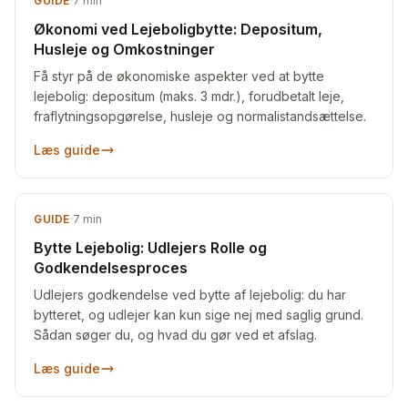
GUIDE
·
7
min
Økonomi ved Lejeboligbytte: Depositum,
Husleje og Omkostninger
Få styr på de økonomiske aspekter ved at bytte
lejebolig: depositum (maks. 3 mdr.), forudbetalt leje,
fraflytningsopgørelse, husleje og normalistandsættelse.
Læs guide
GUIDE
·
7
min
Bytte Lejebolig: Udlejers Rolle og
Godkendelsesproces
Udlejers godkendelse ved bytte af lejebolig: du har
bytteret, og udlejer kan kun sige nej med saglig grund.
Sådan søger du, og hvad du gør ved et afslag.
Læs guide