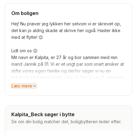
Om boligen
Hej! Nu prøver jeg lykken her selvom vi er skrevet op,
det kan jo aldrig skade at skrive her også. Haster ikke
med at flytte! 😌
Lidt om os 😉
Mit navn er Kalpita, er 27 år og bor sammen med min
mand Jannik på 31. Vi er et ungt par som snart ønsker at
stifte vores egen familie og derfor søger vi nu en
lejlighed med mere plads. Lige nu bor vi i en 2 værelses
lejlighed på 69 kvadratmeter, på 2 sal i Vejleåparken,
Læs mere
Ishøj 2635 og det har vi gjordt de sidste 4 1/2 år.
Vi har begge været super glade for at bo der hvor vi
bor, men vi kan også mærke at nu er tiden inde til at
finde det endelige hjem.
Kalpita_Beck søger i bytte
Se om din bolig matcher det, boligbytteren leder efter.
Det vi søger 😇