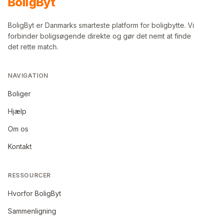
Bolig
Byt
BoligByt er Danmarks smarteste platform for boligbytte. Vi
forbinder boligsøgende direkte og gør det nemt at finde
det rette match.
NAVIGATION
Boliger
Hjælp
Om os
Kontakt
RESSOURCER
Hvorfor BoligByt
Sammenligning