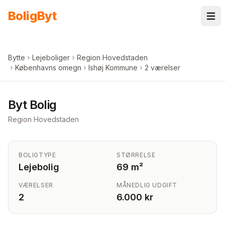
Spring til indhold
Bolig
Byt
Bytte
Lejeboliger
Region Hovedstaden
Københavns omegn
Ishøj Kommune
2 værelser
Byt Bolig
Region Hovedstaden
BOLIGTYPE
STØRRELSE
Lejebolig
69 m²
VÆRELSER
MÅNEDLIG UDGIFT
2
6.000 kr