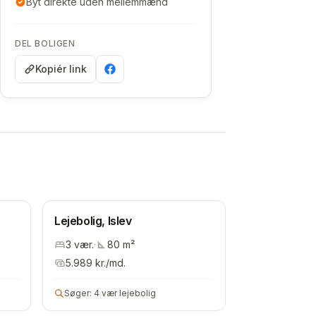
Byt direkte uden mellemmænd
DEL BOLIGEN
Kopiér link
Lejebolig, Islev
3
vær.
·
80
m²
5.989
kr./md.
Søger:
4 vær lejebolig