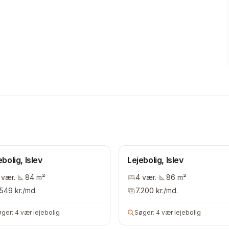
ebolig, Islev
Lejebolig, Islev
vær.
·
84
m²
4
vær.
·
86
m²
.549
kr./md.
7.200
kr./md.
øger:
4 vær lejebolig
Søger:
4 vær lejebolig