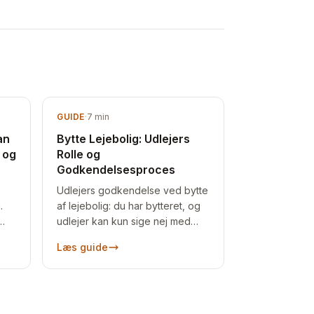
GUIDE
·
7
min
an
Bytte Lejebolig: Udlejers
 og
Rolle og
Godkendelsesproces
Udlejers godkendelse ved bytte
.
af lejebolig: du har bytteret, og
udlejer kan kun sige nej med
tte
saglig grund. Sådan søger du,
Læs guide
og hvad du gør ved et afslag.