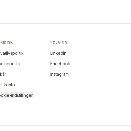
RIDISK
FØLG OS
ivatlivspolitik
LinkedIn
okiepolitik
Facebook
lkår
Instagram
et konto
okie-indstillinger