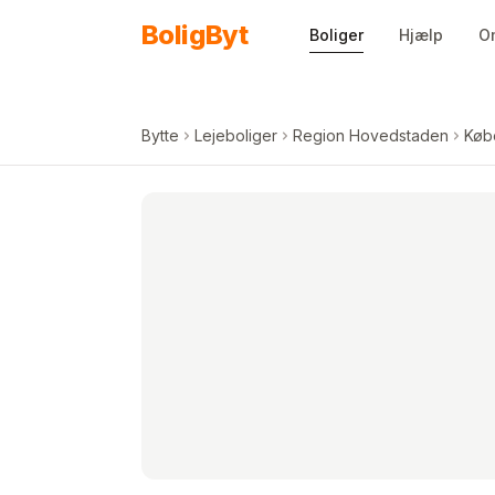
Spring til indhold
Bolig
Byt
Boliger
Hjælp
O
Bytte
Lejeboliger
Region Hovedstaden
Køb