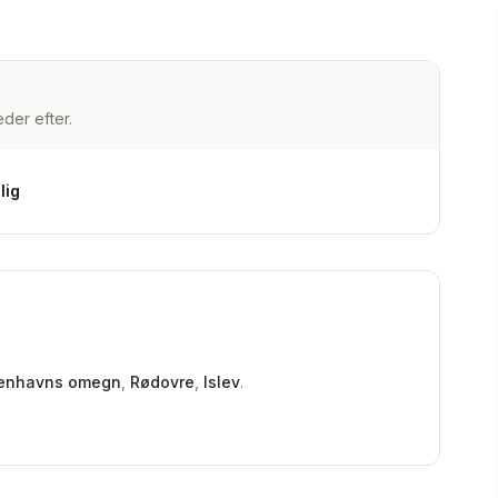
der efter.
lig
enhavns omegn
,
Rødovre
,
Islev
.