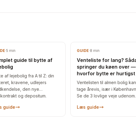
IDE
·
5
min
GUIDE
·
8
min
plet guide til bytte af
Venteliste for lang? Såd
ebolig
springer du køen over —
hvorfor bytte er hurtigst
e af lejebolig fra A til Z: din
teret, kravene, udlejers
Ventelisten til almen bolig kan
kendelse, den nye
tage årevis, især i København
ekontrakt og depositum.
Se de 3 lovlige veje udenom
ktiske råd, så byttet går glat
køen — og hvorfor et boligby
s guide
Læs guide
e vejen.
ofte er hurtigst.