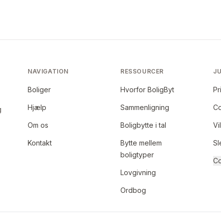
NAVIGATION
RESSOURCER
JU
Boliger
Hvorfor BoligByt
Pr
Hjælp
Sammenligning
Co
g
Om os
Boligbytte i tal
Vi
Kontakt
Bytte mellem
Sl
boligtyper
Co
Lovgivning
Ordbog