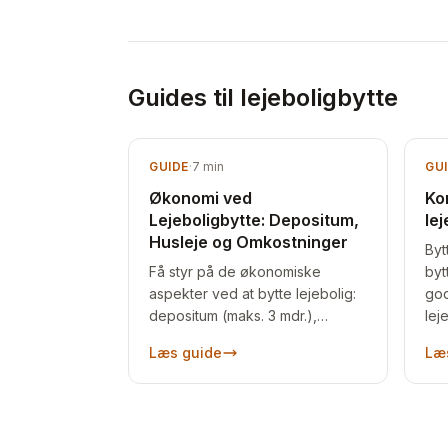
Guides til lejeboligbytte
GUIDE
·
7
min
GU
Økonomi ved
Kom
Lejeboligbytte: Depositum,
lej
Husleje og Omkostninger
Bytt
Få styr på de økonomiske
byt
aspekter ved at bytte lejebolig:
god
depositum (maks. 3 mdr.),
lej
forudbetalt leje,
Pra
Læs guide
Læ
fraflytningsopgørelse, husleje
hel
og normalistandsættelse.