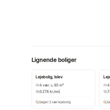
Lignende boliger
Lejebolig, Islev
Lej
4
vær.
·
85
m²
4
6.278
kr./md.
7
Søger:
2 vær lejebolig
S