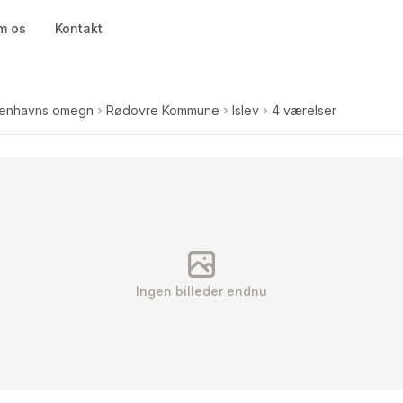
m os
Kontakt
enhavns omegn
Rødovre Kommune
Islev
4 værelser
Ingen billeder endnu