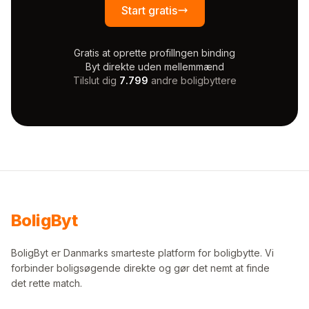
Start gratis
Gratis at oprette profil
Ingen binding
Byt direkte uden mellemmænd
Tilslut dig
7.799
andre boligbyttere
Bolig
Byt
BoligByt er Danmarks smarteste platform for boligbytte. Vi
forbinder boligsøgende direkte og gør det nemt at finde
det rette match.