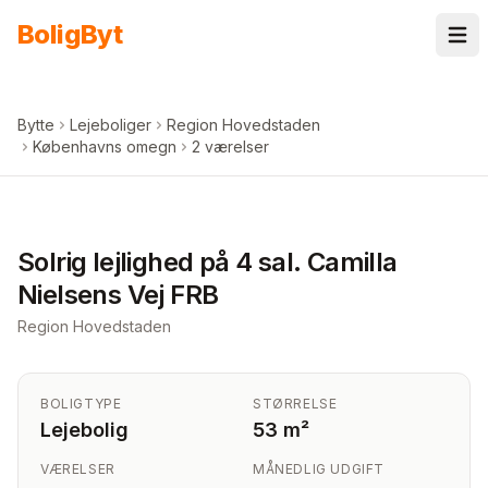
Spring til indhold
Bolig
Byt
Bytte
Lejeboliger
Region Hovedstaden
Københavns omegn
2 værelser
+
7
billeder i appen
Solrig lejlighed på 4 sal. Camilla
Nielsens Vej FRB
Region Hovedstaden
BOLIGTYPE
STØRRELSE
Lejebolig
53 m²
VÆRELSER
MÅNEDLIG UDGIFT