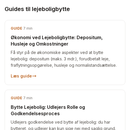
Guides til lejeboligbytte
GUIDE
·
7
min
Økonomi ved Lejeboligbytte: Depositum,
Husleje og Omkostninger
Få styr på de økonomiske aspekter ved at bytte
lejebolig: depositum (maks. 3 mdr.), forudbetalt leje,
fraflytningsopgørelse, husleje og normalistandsættelse.
Læs guide
GUIDE
·
7
min
Bytte Lejebolig: Udlejers Rolle og
Godkendelsesproces
Udlejers godkendelse ved bytte af lejebolig: du har
bytteret, og udlejer kan kun sige nej med saglig grund.