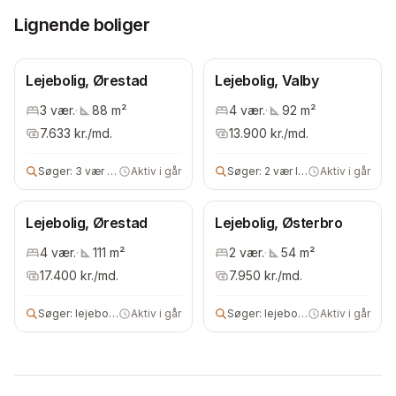
Lignende boliger
Lejebolig, Ørestad
Lejebolig, Valby
3
vær.
·
88
m²
4
vær.
·
92
m²
7.633
kr./md.
13.900
kr./md.
Søger:
3 vær lejebolig
Aktiv i går
Søger:
2 vær lejebolig
Aktiv i går
Lejebolig, Ørestad
Lejebolig, Østerbro
4
vær.
·
111
m²
2
vær.
·
54
m²
17.400
kr./md.
7.950
kr./md.
Søger:
lejebolig
Aktiv i går
Søger:
lejebolig
Aktiv i går