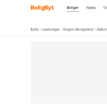
Spring til indhold
Bolig
Byt
Boliger
Hjælp
O
Bytte
Lejeboliger
Region Nordjylland
Aalbo