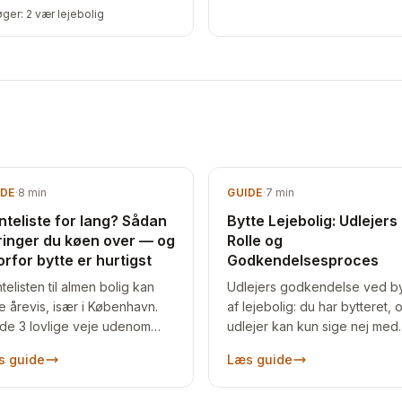
øger:
2 vær lejebolig
IDE
·
8
min
GUIDE
·
7
min
nteliste for lang? Sådan
Bytte Lejebolig: Udlejers
ringer du køen over — og
Rolle og
orfor bytte er hurtigst
Godkendelsesproces
telisten til almen bolig kan
Udlejers godkendelse ved by
e årevis, især i København.
af lejebolig: du har bytteret, 
de 3 lovlige veje udenom
udlejer kan kun sige nej med
n — og hvorfor et boligbytte
saglig grund. Sådan søger du
s guide
Læs guide
e er hurtigst.
og hvad du gør ved et afslag