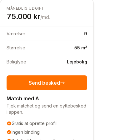
MÅNEDLIG UDGIFT
75.000
kr
/md.
Værelser
9
Størrelse
55 m²
Boligtype
Lejebolig
Send besked
Match med A
Tjek matchet og send en byttebesked
i appen.
Gratis at oprette profil
Ingen binding