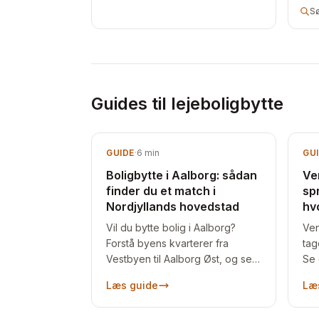
S
Guides til lejeboligbytte
GUIDE
·
6
min
GU
Boligbytte i Aalborg: sådan
Ve
finder du et match i
sp
Nordjyllands hovedstad
hv
Vil du bytte bolig i Aalborg?
Ven
Forstå byens kvarterer fra
tag
Vestbyen til Aalborg Øst, og se
Se 
hvordan du finder et match via
køe
Læs guide
Læ
direkte boligbytte.
oft