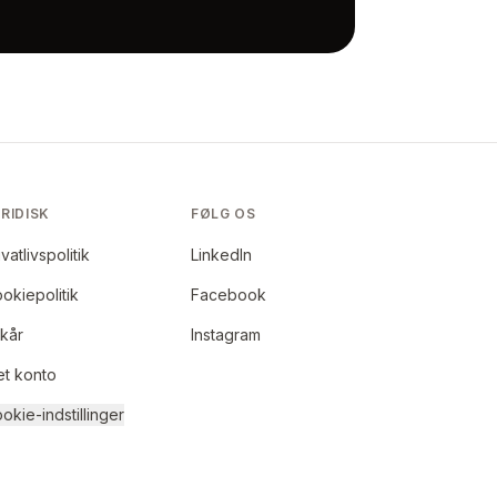
RIDISK
FØLG OS
ivatlivspolitik
LinkedIn
okiepolitik
Facebook
lkår
Instagram
et konto
okie-indstillinger