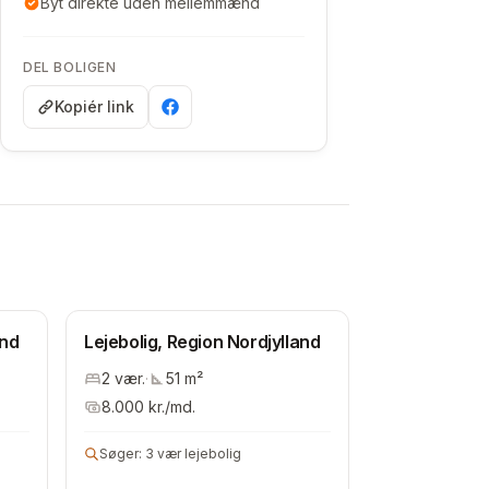
Byt direkte uden mellemmænd
DEL BOLIGEN
Kopiér link
and
Lejebolig, Region Nordjylland
2
vær.
·
51
m²
8.000
kr./md.
Søger:
3 vær lejebolig