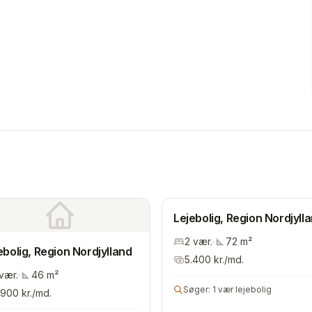
Lejebolig, Region Nordjyll
2
vær.
·
72
m²
ebolig, Region Nordjylland
5.400
kr./md.
vær.
·
46
m²
Søger:
1 vær lejebolig
.900
kr./md.