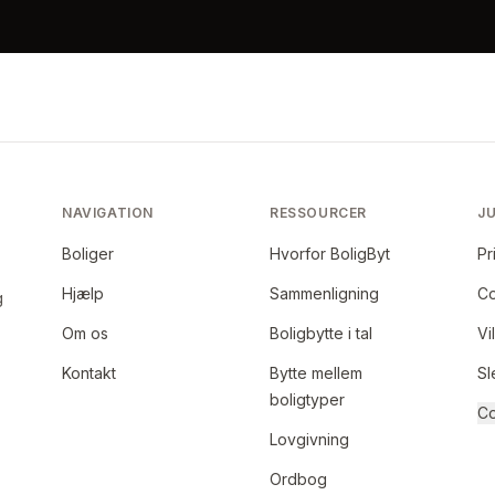
NAVIGATION
RESSOURCER
JU
Boliger
Hvorfor BoligByt
Pr
Hjælp
Sammenligning
Co
g
Om os
Boligbytte i tal
Vi
Kontakt
Bytte mellem
Sl
boligtyper
Co
Lovgivning
Ordbog