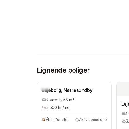
Lignende boliger
Ny
Lejebolig, Nørresundby
2
vær.
·
55
m²
Lej
3.500
kr./md.
1
Åben for alle
Aktiv denne uge
3