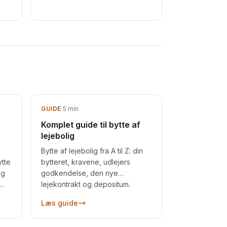
GUIDE
·
5
min
Komplet guide til bytte af
lejebolig
Bytte af lejebolig fra A til Z: din
tte
bytteret, kravene, udlejers
og
godkendelse, den nye
lejekontrakt og depositum.
,
Praktiske råd, så byttet går glat
Læs guide
.
hele vejen.