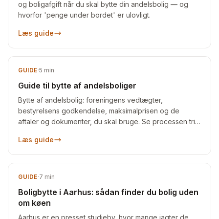
og boligafgift når du skal bytte din andelsbolig — og
hvorfor 'penge under bordet' er ulovligt.
Læs guide
GUIDE
·
5
min
Guide til bytte af andelsboliger
Bytte af andelsbolig: foreningens vedtægter,
bestyrelsens godkendelse, maksimalprisen og de
aftaler og dokumenter, du skal bruge. Se processen trin
for trin.
Læs guide
GUIDE
·
7
min
Boligbytte i Aarhus: sådan finder du bolig uden
om køen
Aarhus er en presset studieby, hvor mange jagter de