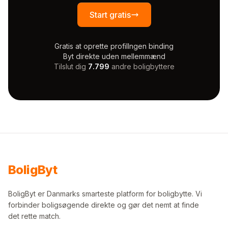
Start gratis
Gratis at oprette profil
Ingen binding
Byt direkte uden mellemmænd
Tilslut dig
7.799
andre boligbyttere
Bolig
Byt
BoligByt er Danmarks smarteste platform for boligbytte. Vi
forbinder boligsøgende direkte og gør det nemt at finde
det rette match.