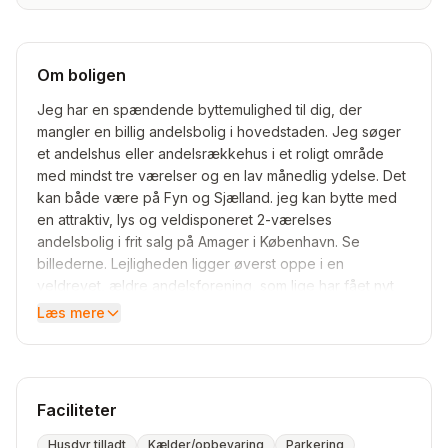
Om boligen
Jeg har en spændende byttemulighed til dig, der
mangler en billig andelsbolig i hovedstaden. Jeg søger
et andelshus eller andelsrækkehus i et roligt område
med mindst tre værelser og en lav månedlig ydelse. Det
kan både være på Fyn og Sjælland. jeg kan bytte med
en attraktiv, lys og veldisponeret 2-værelses
andelsbolig i frit salg på Amager i København. Se
billederne. Lejligheden ligger øverst oppe i en
veldrevet, ældre andelsforening, som lige har fået nyt
tag, nye vinduer og facaderenovering. Der er roligt og
Læs mere
rart i lejligheden. Andelen koster kun ca. 800.000
inklusiv forbedringer og har en husleje på 2438 kroner
(+ ca. 600 i forbrug til varme og vand). Lejligheden har
frit udsyn over Amagers tage og ligger relativt tæt på
Faciliteter
Amager Hospital. Udover nogle lyse rum i selve
lejligheden, så er der også eget skur med plads til to
Husdyr tilladt
Kælder/opbevaring
Parkering