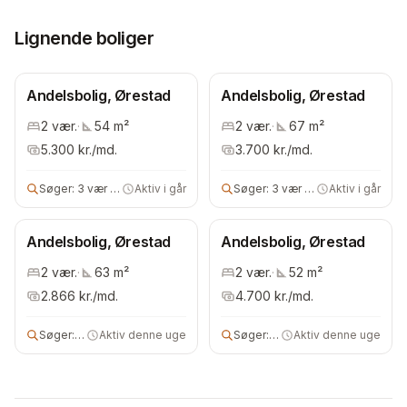
Lignende boliger
Andelsbolig, Ørestad
Andelsbolig, Ørestad
2
vær.
·
54
m²
2
vær.
·
67
m²
5.300
kr./md.
3.700
kr./md.
Søger:
3 vær andelsbolig
Aktiv i går
Søger:
3 vær andelsbolig
Aktiv i går
Andelsbolig, Ørestad
Andelsbolig, Ørestad
2
vær.
·
63
m²
2
vær.
·
52
m²
2.866
kr./md.
4.700
kr./md.
Søger:
3 vær andelsbolig
Aktiv denne uge
Søger:
2 vær andelsbolig
Aktiv denne uge