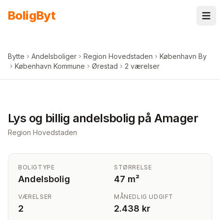
Spring til indhold
Bolig
Byt
Bytte
Andelsboliger
Region Hovedstaden
København By
København Kommune
Ørestad
2 værelser
+
5
billeder i appen
Lys og billig andelsbolig på Amager
Region Hovedstaden
BOLIGTYPE
STØRRELSE
Andelsbolig
47 m²
VÆRELSER
MÅNEDLIG UDGIFT
2
2.438 kr