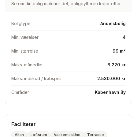
Se om din bolig matcher det, boligbytteren leder efter.
altan eller mulighed for samme.
Derudover foretrækker vi at bo øverst
Boligtype
Andelsbolig
Min. værelser
4
Min. størrelse
99 m²
Maks. månedlig
8.220 kr
Maks. indskud / købspris
2.530.000 kr
Områder
København By
Faciliteter
Altan
Loftsrum
Vaskemaskine
Terrasse