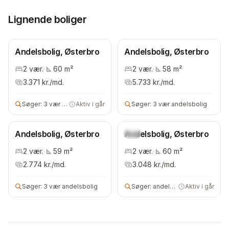
Lignende boliger
Andelsbolig, Østerbro
Andelsbolig, Østerbro
2
vær.
·
60
m²
2
vær.
·
58
m²
3.371
kr./md.
5.733
kr./md.
Søger:
3 vær andelsbolig
Aktiv i går
Søger:
3 vær andelsbolig
Andelsbolig, Østerbro
Andelsbolig, Østerbro
Ny
2
vær.
·
59
m²
2
vær.
·
60
m²
2.774
kr./md.
3.048
kr./md.
Søger:
3 vær andelsbolig
Søger:
andels- eller ejerbolig
Aktiv i går