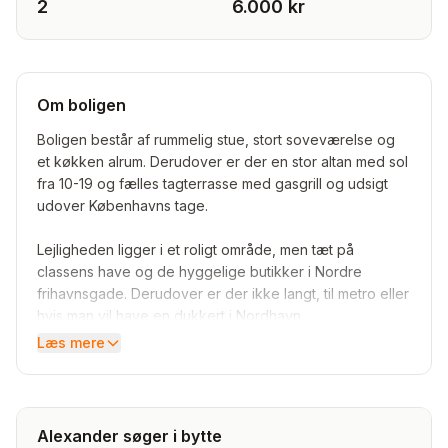
2
6.000 kr
Om boligen
Boligen består af rummelig stue, stort soveværelse og
et køkken alrum. Derudover er der en stor altan med sol
fra 10-19 og fælles tagterrasse med gasgrill og udsigt
udover Københavns tage.
Lejligheden ligger i et roligt område, men tæt på
classens have og de hyggelige butikker i Nordre
frihavnsgade. Derudover er der ikke langt, til metro eller
hvis man vil have en dukkert i Nordhavn.
Læs mere
Det er en god lille forening med en sund økonomi.
VI SØGER
Alexander søger i bytte
Større lejlighed i København. Min. 4 værelser og med