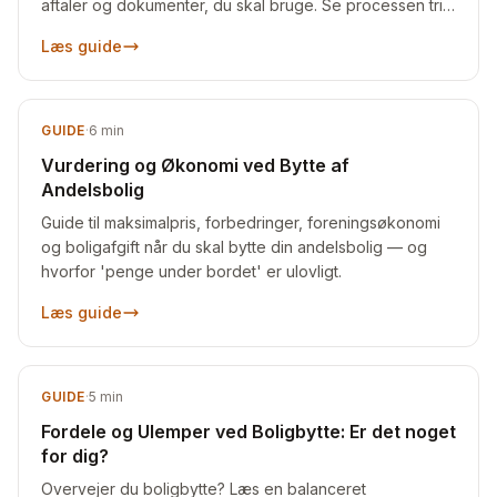
aftaler og dokumenter, du skal bruge. Se processen trin
for trin.
Læs guide
GUIDE
·
6
min
Vurdering og Økonomi ved Bytte af
Andelsbolig
Guide til maksimalpris, forbedringer, foreningsøkonomi
og boligafgift når du skal bytte din andelsbolig — og
hvorfor 'penge under bordet' er ulovligt.
Læs guide
GUIDE
·
5
min
Fordele og Ulemper ved Boligbytte: Er det noget
for dig?
Overvejer du boligbytte? Læs en balanceret