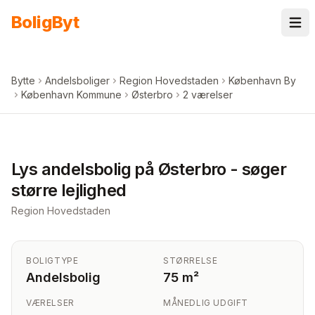
Spring til indhold
Bolig
Byt
Bytte
Andelsboliger
Region Hovedstaden
København By
København Kommune
Østerbro
2 værelser
+
7
billeder i appen
Lys andelsbolig på Østerbro - søger
større lejlighed
Region Hovedstaden
BOLIGTYPE
STØRRELSE
Andelsbolig
75 m²
VÆRELSER
MÅNEDLIG UDGIFT