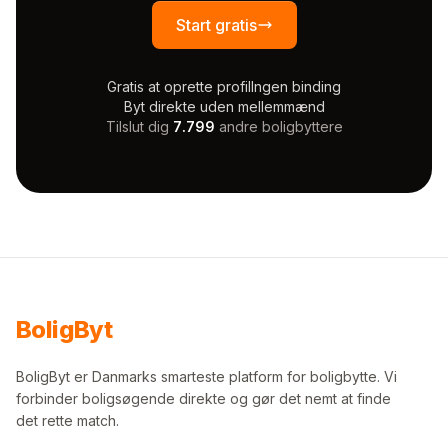
Start gratis
Gratis at oprette profil
Ingen binding
Byt direkte uden mellemmænd
Tilslut dig
7.799
andre boligbyttere
Bolig
Byt
BoligByt er Danmarks smarteste platform for boligbytte. Vi
forbinder boligsøgende direkte og gør det nemt at finde
det rette match.