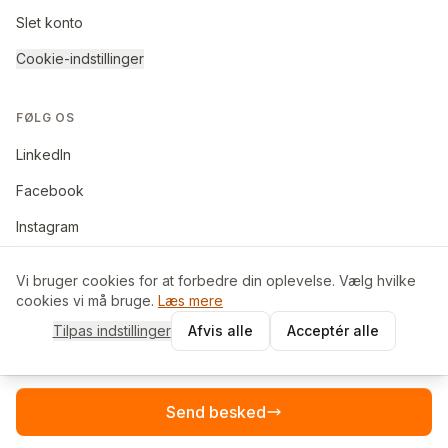
Slet konto
Cookie-indstillinger
FØLG OS
LinkedIn
Facebook
Instagram
Vi bruger cookies for at forbedre din oplevelse. Vælg hvilke
cookies vi må bruge.
Læs mere
©
2026
BoligByt ApS. Alle rettigheder forbeholdes.
Tilpas indstillinger
Afvis alle
Acceptér alle
Made in Denmark
Send besked