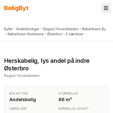
Spring til indhold
Bolig
Byt
Bytte
Andelsboliger
Region Hovedstaden
København By
København Kommune
Østerbro
3 værelser
+
2
billeder i appen
Herskabelig, lys andel på indre
Østerbro
Region Hovedstaden
BOLIGTYPE
STØRRELSE
Andelsbolig
86 m²
VÆRELSER
MÅNEDLIG UDGIFT