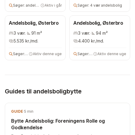
Søger:
andelsbolig
Aktiv i går
Søger:
4 vær andelsbolig
Andelsbolig, Østerbro
Andelsbolig, Østerbro
3
vær.
·
91
m²
3
vær.
·
94
m²
5.535
kr./md.
4.400
kr./md.
Søger:
3 vær andelsbolig
Aktiv denne uge
Søger:
2 vær bolig
Aktiv denne uge
Guides til andelsboligbytte
GUIDE
·
5
min
Bytte Andelsbolig: Foreningens Rolle og
Godkendelse