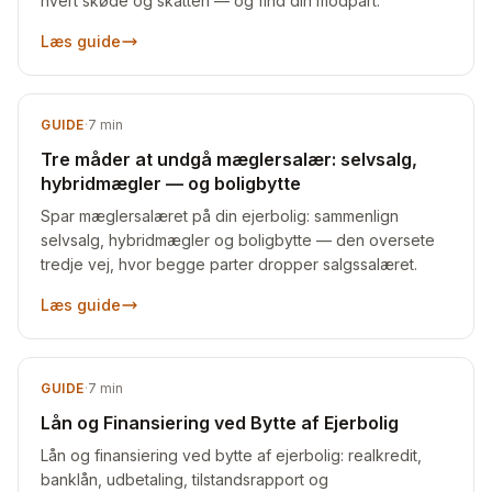
hvert skøde og skatten — og find din modpart.
Læs guide
GUIDE
·
7
min
Tre måder at undgå mæglersalær: selvsalg,
hybridmægler — og boligbytte
Spar mæglersalæret på din ejerbolig: sammenlign
selvsalg, hybridmægler og boligbytte — den oversete
tredje vej, hvor begge parter dropper salgssalæret.
Læs guide
GUIDE
·
7
min
Lån og Finansiering ved Bytte af Ejerbolig
Lån og finansiering ved bytte af ejerbolig: realkredit,
banklån, udbetaling, tilstandsrapport og