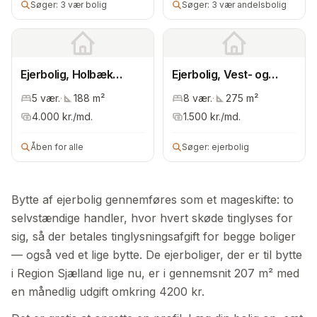
Søger:
3 vær bolig
Søger:
3 vær andelsbolig
Ejerbolig, Holbæk
Ejerbolig, Vest- og
Kommune
Sydsjælland
5
vær.
·
188
m²
8
vær.
·
275
m²
4.000
kr./md.
1.500
kr./md.
Åben for alle
Søger:
ejerbolig
Bytte af ejerbolig gennemføres som et mageskifte: to
selvstændige handler, hvor hvert skøde tinglyses for
sig, så der betales tinglysningsafgift for begge boliger
— også ved et lige bytte. De ejerboliger, der er til bytte
i Region Sjælland lige nu, er i gennemsnit 207 m² med
en månedlig udgift omkring 4200 kr.