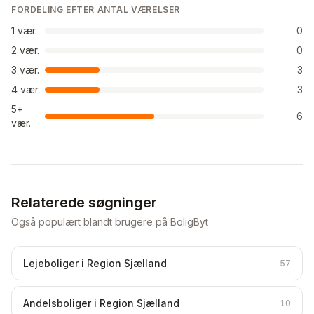
FORDELING EFTER ANTAL VÆRELSER
1
vær.
0
2
vær.
0
3
vær.
3
4
vær.
3
5+
6
vær.
Relaterede søgninger
Også populært blandt brugere på BoligByt
Lejeboliger i Region Sjælland
57
Andelsboliger i Region Sjælland
10