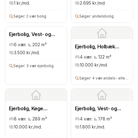
1
kr./md.
2.695
kr./md.
Søger:
2 vær bolig
Søger:
andelsbolig
Ejerbolig, Vest- og
Sydsjælland
6
vær.
·
202
m²
Ejerbolig, Holbæk
3.500
kr./md.
Kommune
4
vær.
·
122
m²
10.000
kr./md.
Søger:
3 vær ejerbolig
Søger:
4 vær andels- eller ejerbolig
Ejerbolig, Køge
Ejerbolig, Vest- og
Kommune
Sydsjælland
8
vær.
·
289
m²
4
vær.
·
178
m²
10.000
kr./md.
1.800
kr./md.