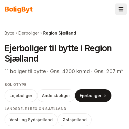
Spring til indhold
Bolig
Byt
Bytte
Ejerboliger
Region Sjælland
Ejerboliger til bytte i Region
Sjælland
11
boliger
til bytte
· Gns. 4200 kr/md · Gns. 207 m²
BOLIGTYPE
Lejeboliger
Andelsboliger
Ejerboliger
LANDSDELE I REGION SJÆLLAND
Vest- og Sydsjælland
Østsjælland