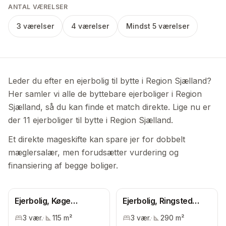
ANTAL VÆRELSER
3 værelser
4 værelser
Mindst 5 værelser
Leder du efter en ejerbolig til bytte i Region Sjælland?
Her samler vi alle de byttebare ejerboliger i Region
Sjælland, så du kan finde et match direkte. Lige nu er
der 11 ejerboliger til bytte i Region Sjælland.
Et direkte mageskifte kan spare jer for dobbelt
mæglersalær, men forudsætter vurdering og
finansiering af begge boliger.
Ejerbolig, Køge
Ejerbolig, Ringsted
Kommune
Kommune
3
vær.
·
115
m²
3
vær.
·
290
m²