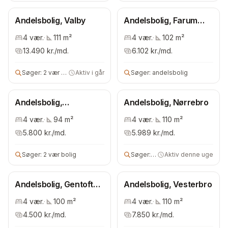
Andelsbolig, Valby
Andelsbolig, Farum
Kaserne
4
vær.
·
111
m²
4
vær.
·
102
m²
13.490
kr./md.
6.102
kr./md.
Søger:
2 vær andels- eller ejerbolig
Aktiv i går
Søger:
andelsbolig
Andelsbolig,
Andelsbolig, Nørrebro
Københavns omegn
4
vær.
·
94
m²
4
vær.
·
110
m²
5.800
kr./md.
5.989
kr./md.
Søger:
2 vær bolig
Søger:
2 vær andels- eller lejebo
Aktiv denne uge
Andelsbolig, Gentofte
Andelsbolig, Vesterbro
Kommune
4
vær.
·
100
m²
4
vær.
·
110
m²
4.500
kr./md.
7.850
kr./md.