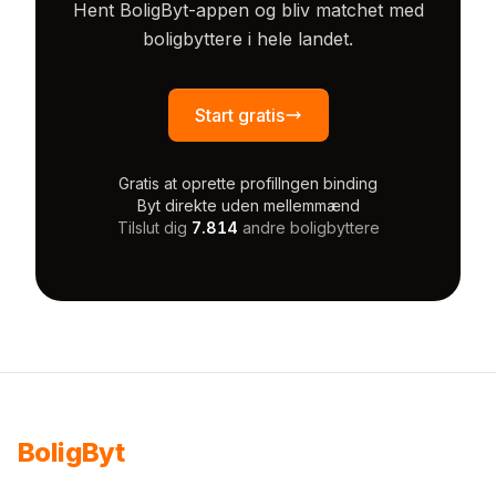
Hent BoligByt-appen og bliv matchet med
boligbyttere i hele landet.
Start gratis
Gratis at oprette profil
Ingen binding
Byt direkte uden mellemmænd
Tilslut dig
7.814
andre boligbyttere
Bolig
Byt