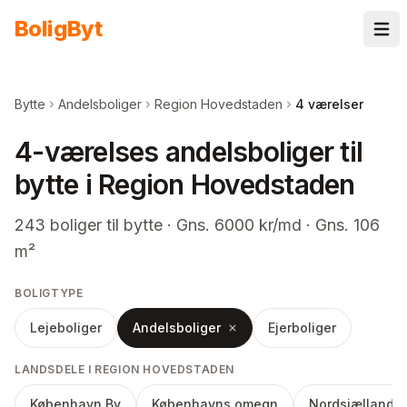
Spring til indhold
Bolig
Byt
Bytte
Andelsboliger
Region Hovedstaden
4 værelser
4-værelses andelsboliger til
bytte i Region Hovedstaden
243
boliger
til bytte
· Gns. 6000 kr/md · Gns. 106
m²
BOLIGTYPE
Lejeboliger
Andelsboliger
Ejerboliger
LANDSDELE I REGION HOVEDSTADEN
København By
Københavns omegn
Nordsjælland