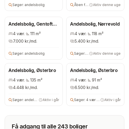
Søger:
andelsbolig
Åben for alle
Aktiv denne uge
Andelsbolig, Gentofte
Andelsbolig, Nørrevold
Kommune
4
vær.
·
111
m²
4
vær.
·
118
m²
7.000
kr./md.
5.400
kr./md.
Søger:
andelsbolig
Søger:
4 vær andels- eller ejerb
Aktiv denne uge
Andelsbolig, Østerbro
Andelsbolig, Østerbro
4
vær.
·
135
m²
4
vær.
·
91
m²
4.448
kr./md.
6.500
kr./md.
Søger:
andelsbolig
Aktiv i går
Søger:
4 vær andels- eller ejerbolig
Aktiv i går
Få adgang til alle 243 boliger