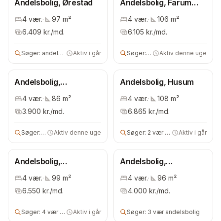
Andelsbolig, Ørestad
Andelsbolig, Farum
Kaserne
4
vær.
·
97
m²
4
vær.
·
106
m²
6.409
kr./md.
6.105
kr./md.
Søger:
andelsbolig
Aktiv i går
Søger:
3 vær andels- eller ejerb
Aktiv denne uge
Andelsbolig,
Andelsbolig, Husum
Nærheden
4
vær.
·
86
m²
4
vær.
·
108
m²
3.900
kr./md.
6.865
kr./md.
Søger:
3 vær andelsbolig
Aktiv denne uge
Søger:
2 vær andelsbolig
Aktiv i går
Andelsbolig,
Andelsbolig,
Smørumnedre
Københavns omegn
4
vær.
·
99
m²
4
vær.
·
96
m²
6.550
kr./md.
4.000
kr./md.
Søger:
4 vær andelsbolig
Aktiv i går
Søger:
3 vær andelsbolig