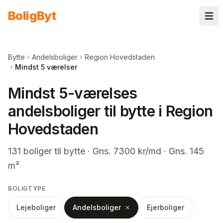
Spring til indhold
Bolig
Byt
Bytte
Andelsboliger
Region Hovedstaden
Mindst 5 værelser
Mindst 5-værelses
andelsboliger til bytte i Region
Hovedstaden
131
boliger
til bytte
· Gns. 7300 kr/md · Gns. 145
m²
BOLIGTYPE
Lejeboliger
Andelsboliger
Ejerboliger