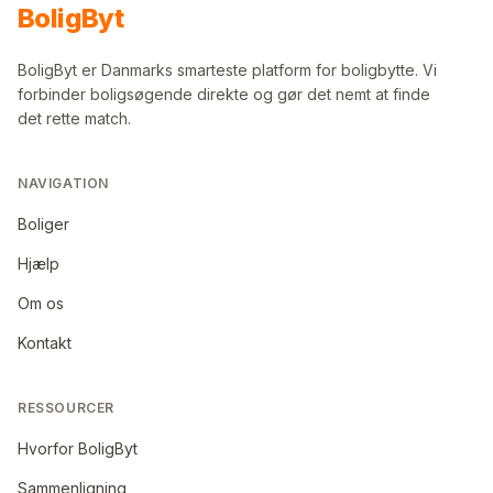
Bolig
Byt
BoligByt er Danmarks smarteste platform for boligbytte. Vi
forbinder boligsøgende direkte og gør det nemt at finde
det rette match.
NAVIGATION
Boliger
Hjælp
Om os
Kontakt
RESSOURCER
Hvorfor BoligByt
Sammenligning