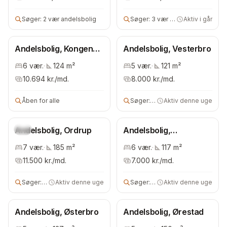
Søger:
2 vær andelsbolig
Søger:
3 vær andels- eller lejebolig
Aktiv i går
Andelsbolig, Kongens
Andelsbolig, Vesterbro
Lyngby
6
vær.
·
124
m²
5
vær.
·
121
m²
10.694
kr./md.
8.000
kr./md.
Åben for alle
Søger:
4 vær andelsbolig
Aktiv denne uge
Andelsbolig, Ordrup
Ny
Andelsbolig,
Frederiksberg
7
vær.
·
185
m²
6
vær.
·
117
m²
Kommune
11.500
kr./md.
7.000
kr./md.
Søger:
4 vær andelsbolig
Aktiv denne uge
Søger:
3 vær andelsbolig
Aktiv denne uge
Andelsbolig, Østerbro
Andelsbolig, Ørestad