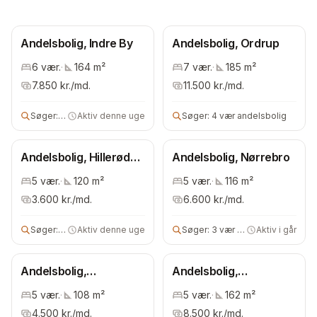
Andelsbolig, Indre By
Andelsbolig, Ordrup
6
vær.
·
164
m²
7
vær.
·
185
m²
7.850
kr./md.
11.500
kr./md.
Søger:
5 vær andels- eller ejerbolig
Aktiv denne uge
Søger:
4 vær andelsbolig
Andelsbolig, Hillerød
Andelsbolig, Nørrebro
Kommune
5
vær.
·
120
m²
5
vær.
·
116
m²
3.600
kr./md.
6.600
kr./md.
Søger:
3 vær andelsbolig
Aktiv denne uge
Søger:
3 vær andels- eller lejebolig
Aktiv i går
Andelsbolig,
Andelsbolig,
Københavns omegn
Frederiksberg
5
vær.
·
108
m²
5
vær.
·
162
m²
Kommune
4.500
kr./md.
8.500
kr./md.