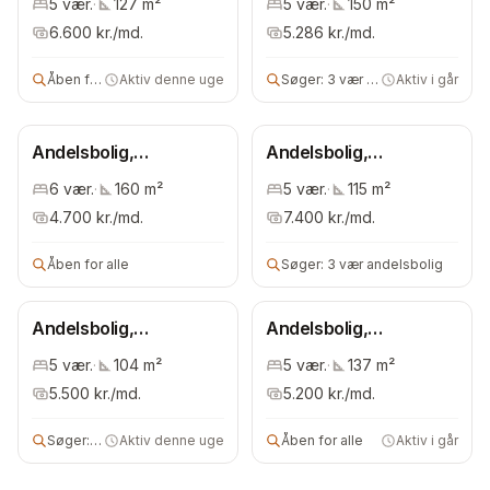
5
vær.
·
127
m²
5
vær.
·
150
m²
6.600
kr./md.
5.286
kr./md.
Åben for alle
Aktiv denne uge
Søger:
3 vær andelsbolig
Aktiv i går
Andelsbolig,
Andelsbolig,
Bispebjerg
Bispebjerg
6
vær.
·
160
m²
5
vær.
·
115
m²
4.700
kr./md.
7.400
kr./md.
Åben for alle
Søger:
3 vær andelsbolig
Andelsbolig,
Andelsbolig,
Frederiksberg
Frederiksberg
5
vær.
·
104
m²
5
vær.
·
137
m²
Kommune
Kommune
5.500
kr./md.
5.200
kr./md.
Søger:
andelsbolig
Aktiv denne uge
Åben for alle
Aktiv i går