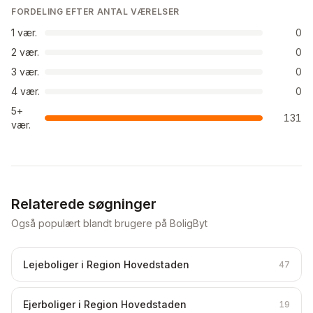
FORDELING EFTER ANTAL VÆRELSER
1
vær.
0
2
vær.
0
3
vær.
0
4
vær.
0
5+
131
vær.
Relaterede søgninger
Også populært blandt brugere på BoligByt
Lejeboliger i Region Hovedstaden
47
Ejerboliger i Region Hovedstaden
19