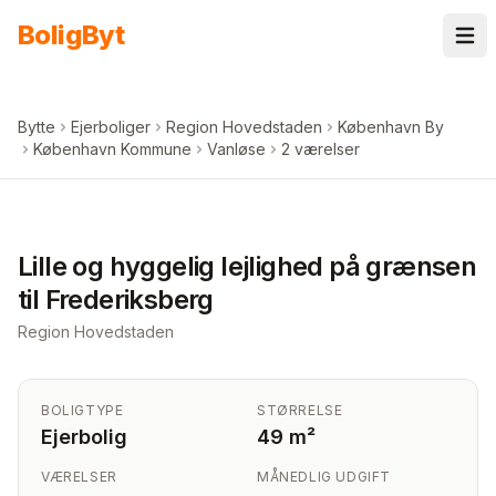
Spring til indhold
Bolig
Byt
Bytte
Ejerboliger
Region Hovedstaden
København By
København Kommune
Vanløse
2 værelser
+
3
billeder i appen
Lille og hyggelig lejlighed på grænsen
til Frederiksberg
Region Hovedstaden
BOLIGTYPE
STØRRELSE
Ejerbolig
49 m²
VÆRELSER
MÅNEDLIG UDGIFT