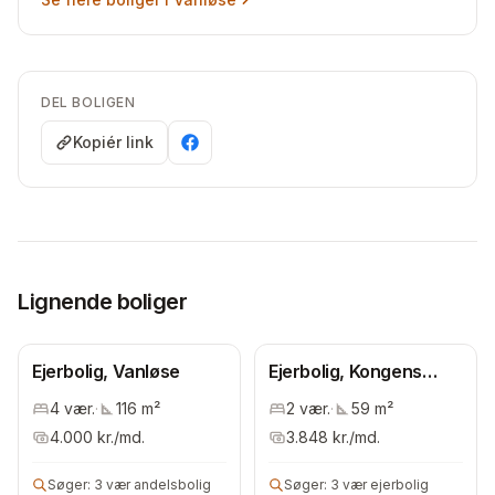
DEL BOLIGEN
Kopiér link
Lignende boliger
Ejerbolig, Vanløse
Ejerbolig, Kongens
Enghave
4
vær.
·
116
m²
2
vær.
·
59
m²
4.000
kr./md.
3.848
kr./md.
Søger:
3 vær andelsbolig
Søger:
3 vær ejerbolig