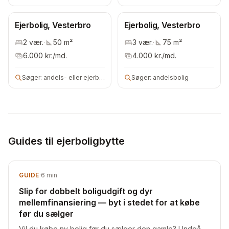
Ejerbolig, Vesterbro
Ejerbolig, Vesterbro
2
vær.
·
50
m²
3
vær.
·
75
m²
6.000
kr./md.
4.000
kr./md.
Søger:
andels- eller ejerbolig
Søger:
andelsbolig
Guides til ejerboligbytte
GUIDE
·
6
min
Slip for dobbelt boligudgift og dyr
mellemfinansiering — byt i stedet for at købe
før du sælger
Vil du købe ny bolig før du sælger den gamle? Undgå