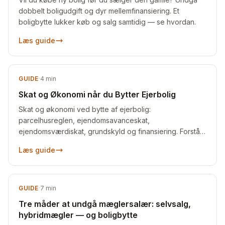
dobbelt boligudgift og dyr mellemfinansiering. Et
boligbytte lukker køb og salg samtidig — se hvordan.
Læs guide
GUIDE
·
4
min
Skat og Økonomi når du Bytter Ejerbolig
Skat og økonomi ved bytte af ejerbolig:
parcelhusreglen, ejendomsavanceskat,
ejendomsværdiskat, grundskyld og finansiering. Forstå
hvad byttet koster dig.
Læs guide
GUIDE
·
7
min
Tre måder at undgå mæglersalær: selvsalg,
hybridmægler — og boligbytte