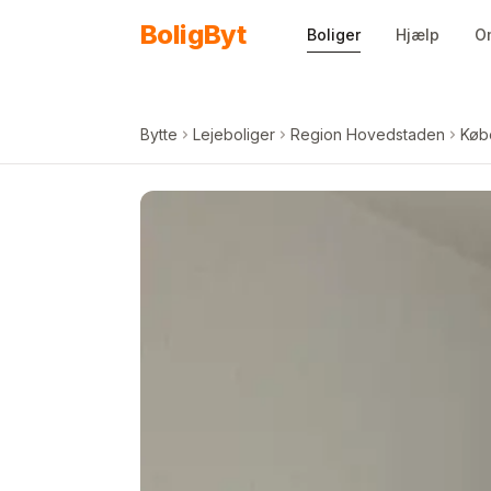
Spring til indhold
Bolig
Byt
Boliger
Hjælp
O
Bytte
Lejeboliger
Region Hovedstaden
Køb