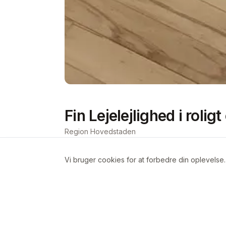
Fin Lejelejlighed i rolig
Region Hovedstaden
Vi bruger cookies for at forbedre din oplevelse
Om boligen
Lejligheden består af et badeværelse, 
værelser. Den er på 2. sal.
lejligheden er lys og hyggelig!