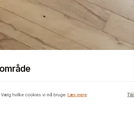
+
6
billeder i appen
t område
. Vælg hvilke cookies vi må bruge.
Læs mere
Til
nyt køkken, stue med udgang til altan og 2