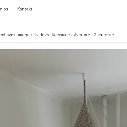
m os
Kontakt
enhavns omegn
Hvidovre Kommune
Avedøre
3 værelser