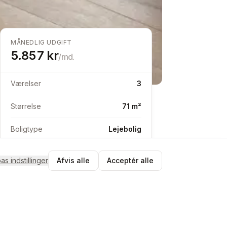
MÅNEDLIG UDGIFT
5.857
kr
/md.
Værelser
3
Størrelse
71 m²
Boligtype
Lejebolig
pas indstillinger
Afvis alle
Acceptér alle
Send besked
Match med Jose2650
Tjek matchet og send en byttebesked
i appen.