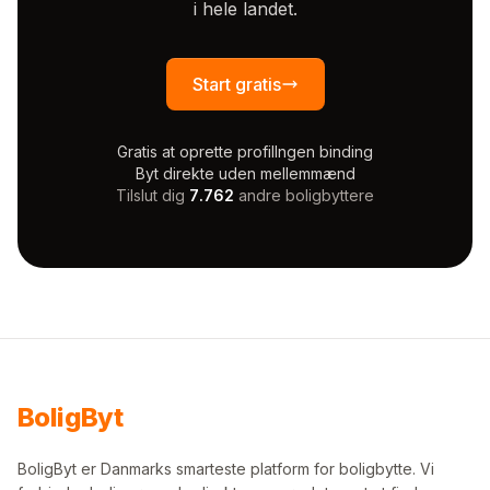
i hele landet.
Start gratis
Gratis at oprette profil
Ingen binding
Byt direkte uden mellemmænd
Tilslut dig
7.762
andre boligbyttere
Bolig
Byt
BoligByt er Danmarks smarteste platform for boligbytte. Vi