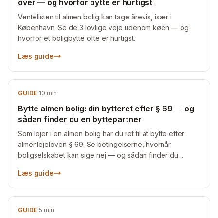
over — og hvorfor bytte er hurtigst
Ventelisten til almen bolig kan tage årevis, især i
København. Se de 3 lovlige veje udenom køen — og
hvorfor et boligbytte ofte er hurtigst.
Læs guide
GUIDE
·
10
min
Bytte almen bolig: din bytteret efter § 69 — og
sådan finder du en byttepartner
Som lejer i en almen bolig har du ret til at bytte efter
almenlejeloven § 69. Se betingelserne, hvornår
boligselskabet kan sige nej — og sådan finder du
nogen at bytte med.
Læs guide
GUIDE
·
5
min