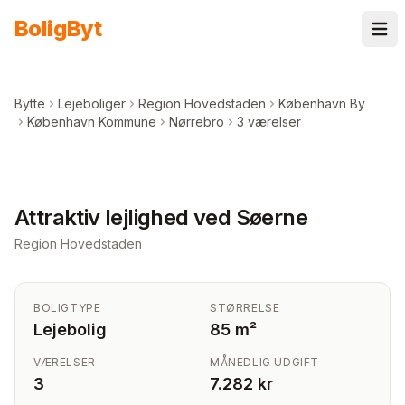
Spring til indhold
Bolig
Byt
Bytte
Lejeboliger
Region Hovedstaden
København By
København Kommune
Nørrebro
3 værelser
+
7
billeder i appen
Attraktiv lejlighed ved Søerne
Region Hovedstaden
BOLIGTYPE
STØRRELSE
Lejebolig
85 m²
VÆRELSER
MÅNEDLIG UDGIFT
3
7.282 kr