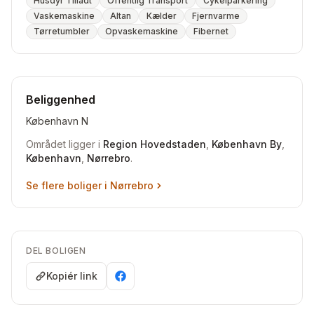
Husdyr Tilladt
Offentlig Transport
Cykelparkering
Ønsker:
Vaskemaskine
Altan
Kælder
Fjernvarme
Billigere lejlighed i Indre By/K eller Ø, N, V med altan
Tørretumbler
Opvaskemaskine
Fibernet
Eller tilsvarende husleje med have.
SKAL være i Københavns Kommune.. eller
Frederiksberg.
Mindst 2 værelser.
Beliggenhed
Prøv gerne alligevel, hvis du har noget særligt
København N
fordelagtigt i hovedstadsområdet, selvom det ikke lever
op til kriterierne.
Området ligger i
Region Hovedstaden
,
København By
,
København
,
Nørrebro
.
Se flere boliger i
Nørrebro
DEL BOLIGEN
Kopiér link