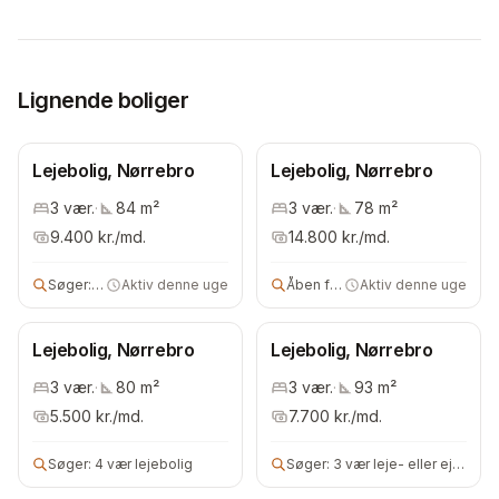
Lignende boliger
Lejebolig, Nørrebro
Lejebolig, Nørrebro
3
vær.
·
84
m²
3
vær.
·
78
m²
9.400
kr./md.
14.800
kr./md.
Søger:
3 vær lejebolig
Aktiv denne uge
Åben for alle
Aktiv denne uge
Lejebolig, Nørrebro
Lejebolig, Nørrebro
3
vær.
·
80
m²
3
vær.
·
93
m²
5.500
kr./md.
7.700
kr./md.
Søger:
4 vær lejebolig
Søger:
3 vær leje- eller ejerbolig