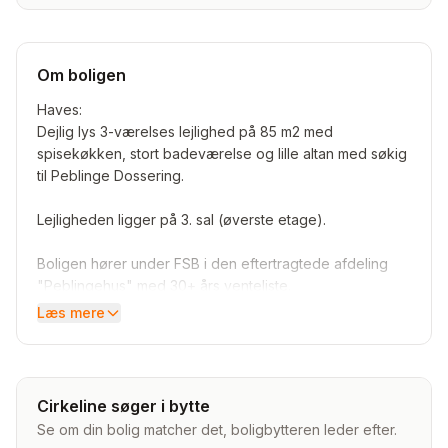
Om boligen
Haves:
Dejlig lys 3-værelses lejlighed på 85 m2 med
spisekøkken, stort badeværelse og lille altan med søkig
til Peblinge Dossering.
Lejligheden ligger på 3. sal (øverste etage).
Boligen hører under FSB i den eftertragtede afdeling
"Peblingehus" med 30+ års venteliste.
Mulighed for større eller mindre lejligheder (4V og 2V) i
Læs mere
Peblingehus samt andre boliger i FSB via intern liste.
El betales via huslejen, da vi har kollektiv elmåler. Det
betyder el ad libitum og at man ikke får opkrævninger
Cirkeline søger i bytte
fra elselskaber, men betaler et fast beløb hver måned,
Se om din bolig matcher det, boligbytteren leder efter.
beregnet ud fra lejlighedens størrelse, som kun er