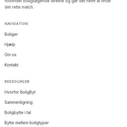
forbinder boligsøgende direkte og gør det nemt at finde
det rette match.
NAVIGATION
Boliger
Hjælp
Om os
Kontakt
RESSOURCER
Hvorfor BoligByt
Sammenligning
Boligbytte i tal
Bytte mellem boligtyper