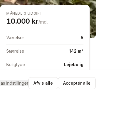
MÅNEDLIG UDGIFT
10.000
kr
/md.
Værelser
5
Størrelse
142 m²
Boligtype
Lejebolig
pas indstillinger
Afvis alle
Acceptér alle
Send besked
Match med M
Tjek matchet og send en byttebesked
i appen.
Gratis at oprette profil
Ingen binding