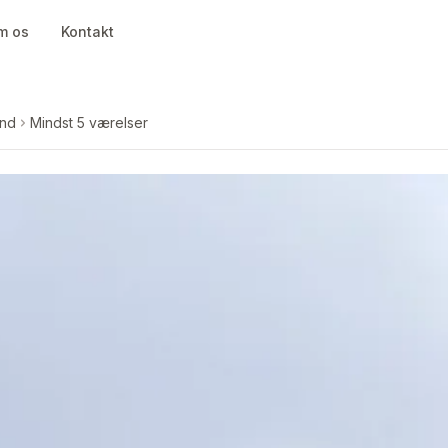
m os
Kontakt
and
Mindst 5 værelser