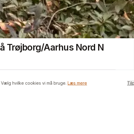
å Trøjborg/Aarhus Nord N
. Vælg hvilke cookies vi må bruge.
Læs mere
Til
og med 5 værelser og stor have og terrasse
lighed med 4 værelser og egen have (ikke fælles)