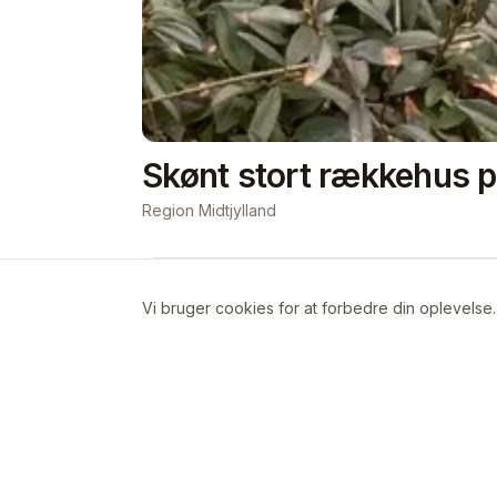
Skønt stort rækkehus p
Region Midtjylland
Om boligen
Vi bruger cookies for at forbedre din oplevelse
Stort rækkehus/dobbelthus på 142 m2 
byttes til mindre hus eller evt stuelej
på Trøjborg/Risvangen/Aarhus N