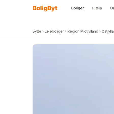
Spring til indhold
Bolig
Byt
Boliger
Hjælp
O
Bytte
Lejeboliger
Region Midtjylland
Østjyll