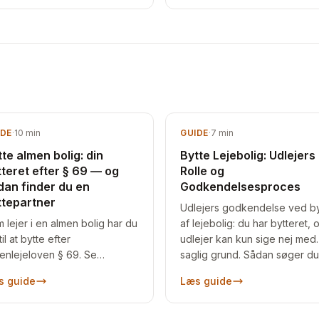
IDE
·
10
min
GUIDE
·
7
min
te almen bolig: din
Bytte Lejebolig: Udlejers
tteret efter § 69 — og
Rolle og
dan finder du en
Godkendelsesproces
ttepartner
Udlejers godkendelse ved by
 lejer i en almen bolig har du
af lejebolig: du har bytteret, 
til at bytte efter
udlejer kan kun sige nej med
enlejeloven § 69. Se
saglig grund. Sådan søger du
ingelserne, hvornår
og hvad du gør ved et afslag
s guide
Læs guide
igselskabet kan sige nej —
sådan finder du nogen at
te med.