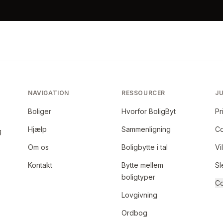
NAVIGATION
RESSOURCER
JU
Boliger
Hvorfor BoligByt
Pr
Hjælp
Sammenligning
Co
g
Om os
Boligbytte i tal
Vi
Kontakt
Bytte mellem
Sl
boligtyper
Co
Lovgivning
Ordbog