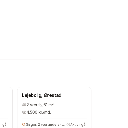
Lejebolig, Ørestad
2
vær.
·
61
m²
4.500
kr./md.
 i går
Søger:
2 vær andels- eller lejebolig
Aktiv i går