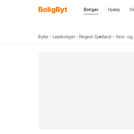
Spring til indhold
Bolig
Byt
Boliger
Hjælp
O
Bytte
Lejeboliger
Region Sjælland
Vest- og