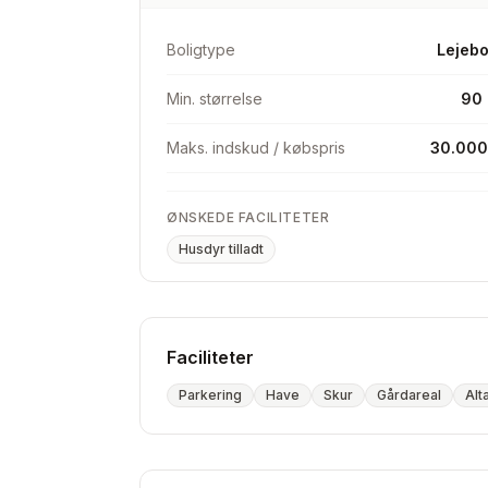
Boligtype
Lejebo
Min. størrelse
90
Maks. indskud / købspris
30.000
ØNSKEDE FACILITETER
Husdyr tilladt
Faciliteter
Parkering
Have
Skur
Gårdareal
Alt