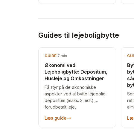
Guides til lejeboligbytte
GUIDE
·
7
min
GU
Økonomi ved
Byt
Lejeboligbytte: Depositum,
by
Husleje og Omkostninger
så
by
Få styr på de økonomiske
aspekter ved at bytte lejebolig:
Som
depositum (maks. 3 mdr.),
ret 
forudbetalt leje,
alm
fraflytningsopgørelse, husleje
bet
Læs guide
Læ
og normalistandsættelse.
bol
og 
byt