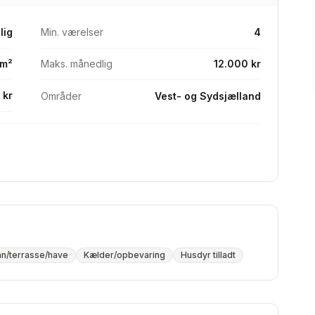
lig
Min. værelser
4
 m²
Maks. månedlig
12.000 kr
 kr
Områder
Vest- og Sydsjælland
an/terrasse/have
Kælder/opbevaring
Husdyr tilladt