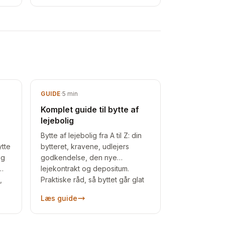
GUIDE
·
5
min
Komplet guide til bytte af
lejebolig
Bytte af lejebolig fra A til Z: din
tte
bytteret, kravene, udlejers
og
godkendelse, den nye
lejekontrakt og depositum.
,
Praktiske råd, så byttet går glat
.
hele vejen.
Læs guide