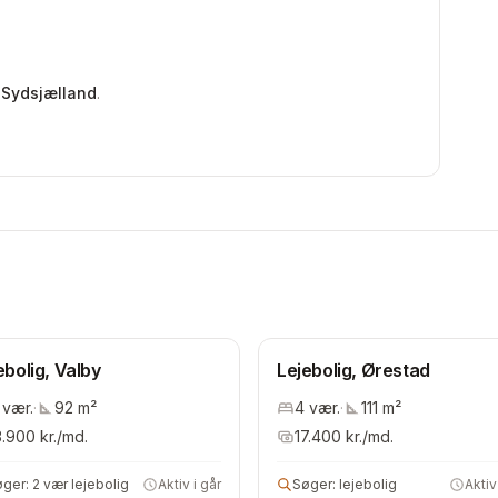
 Sydsjælland
.
ebolig, Valby
Lejebolig, Ørestad
vær.
·
92
m²
4
vær.
·
111
m²
3.900
kr./md.
17.400
kr./md.
øger:
2 vær lejebolig
Aktiv i går
Søger:
lejebolig
Aktiv