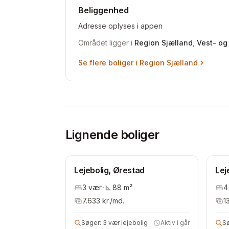
Beliggenhed
Adresse oplyses i appen
Området ligger i
Region Sjælland
,
Vest- og
Se flere boliger i
Region Sjælland
Lignende boliger
Lejebolig, Ørestad
Lej
3
vær.
·
88
m²
4
7.633
kr./md.
1
Søger:
3 vær lejebolig
Aktiv i går
S