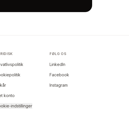
RIDISK
FØLG OS
ivatlivspolitik
LinkedIn
okiepolitik
Facebook
lkår
Instagram
et konto
okie-indstillinger