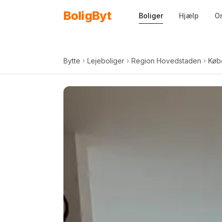
Spring til indhold
Bolig
Byt
Boliger
Hjælp
O
Bytte
Lejeboliger
Region Hovedstaden
Køb