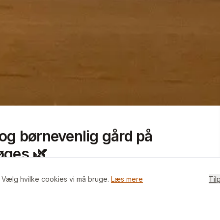
+
1
billeder i appen
 og børnevenlig gård på
øges 🌿
. Vælg hvilke cookies vi må bruge.
Læs mere
Til