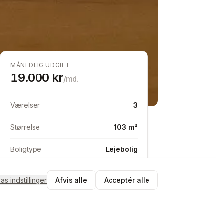
MÅNEDLIG UDGIFT
19.000
kr
/md.
Værelser
3
Størrelse
103 m²
Boligtype
Lejebolig
pas indstillinger
Afvis alle
Acceptér alle
Send besked
Match med Lotte
Tjek matchet og send en byttebesked