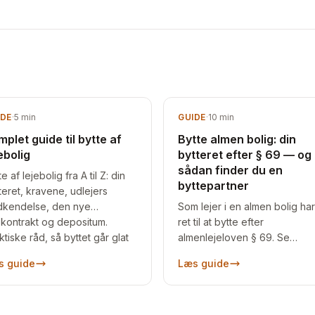
IDE
·
5
min
GUIDE
·
10
min
plet guide til bytte af
Bytte almen bolig: din
ebolig
bytteret efter § 69 — og
sådan finder du en
e af lejebolig fra A til Z: din
byttepartner
teret, kravene, udlejers
kendelse, den nye
Som lejer i en almen bolig ha
ekontrakt og depositum.
ret til at bytte efter
ktiske råd, så byttet går glat
almenlejeloven § 69. Se
e vejen.
betingelserne, hvornår
s guide
Læs guide
boligselskabet kan sige nej 
og sådan finder du nogen at
bytte med.