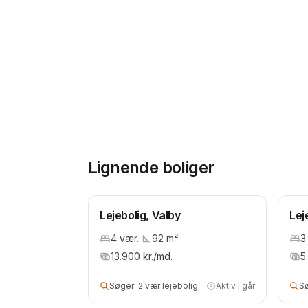
Lignende boliger
Lejebolig, Valby
Lej
4
vær.
·
92
m²
3
13.900
kr./md.
5
Søger:
2 vær lejebolig
Aktiv i går
S