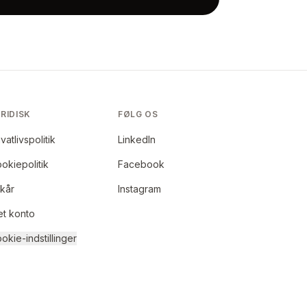
RIDISK
FØLG OS
ivatlivspolitik
LinkedIn
okiepolitik
Facebook
lkår
Instagram
et konto
okie-indstillinger