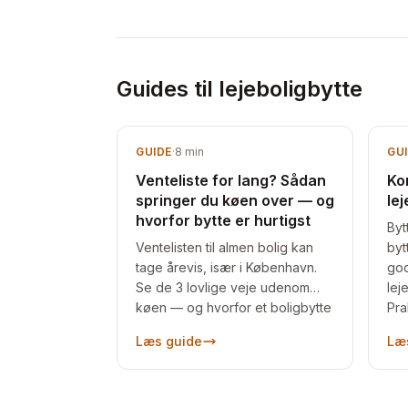
Guides til lejeboligbytte
GUIDE
·
8
min
GU
Venteliste for lang? Sådan
Kom
springer du køen over — og
lej
hvorfor bytte er hurtigst
Bytt
Ventelisten til almen bolig kan
byt
tage årevis, især i København.
god
Se de 3 lovlige veje udenom
lej
køen — og hvorfor et boligbytte
Pra
ofte er hurtigst.
hel
Læs guide
Læ