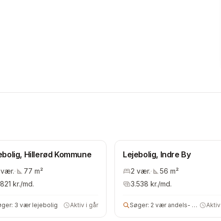
ebolig, Hillerød Kommune
Lejebolig, Indre By
vær.
·
77
m²
2
vær.
·
56
m²
.821
kr./md.
3.538
kr./md.
øger:
3 vær lejebolig
Aktiv i går
Søger:
2 vær andels- eller lejebolig
Aktiv