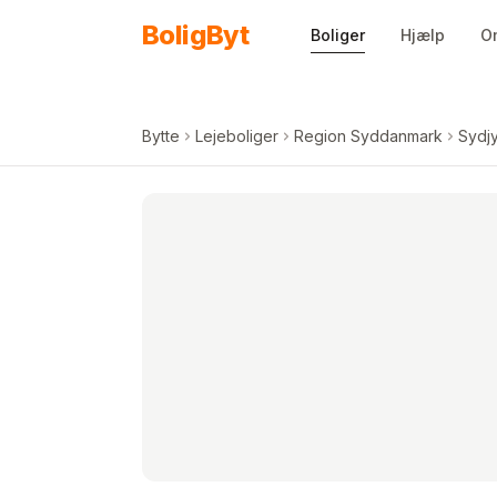
Spring til indhold
Bolig
Byt
Boliger
Hjælp
O
Bytte
Lejeboliger
Region Syddanmark
Sydjy