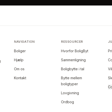
NAVIGATION
RESSOURCER
JU
Boliger
Hvorfor BoligByt
Pr
Hjælp
Sammenligning
Co
g
Om os
Boligbytte i tal
Vi
Kontakt
Bytte mellem
Sl
boligtyper
Co
Lovgivning
Ordbog