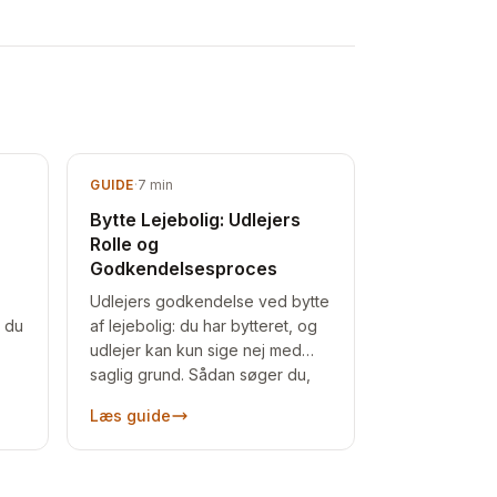
GUIDE
·
7
min
Bytte Lejebolig: Udlejers
Rolle og
Godkendelsesproces
Udlejers godkendelse ved bytte
r du
af lejebolig: du har bytteret, og
udlejer kan kun sige nej med
saglig grund. Sådan søger du,
og hvad du gør ved et afslag.
Læs guide
—