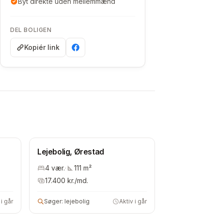
Byt direkte uden mellemmænd
DEL BOLIGEN
Kopiér link
Lejebolig, Ørestad
4
vær.
·
111
m²
17.400
kr./md.
 i går
Søger:
lejebolig
Aktiv i går